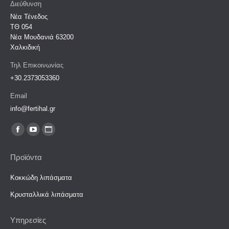
Διεύθυνση
Νέα Τένεδος
ΤΘ 054
Νέα Μουδανιά 63200‎
Χαλκιδική
Τηλ Επικοινωνίας
+30.2373053360
Email
info@fertihal.gr
Find us on:
Facebook
YouTube
Website
page
page
page
Προϊόντα
opens
opens
opens
in
in
in
Κοκκώδη λιπάσματα
new
new
new
Κρυσταλλικά λιπάσματα
window
window
window
Υπηρεσίες