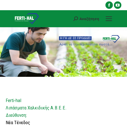
Faceboo
You
page
pag
Αναζήτηση
opens
ope
Search:
in
in
new
ne
Η ΓΗ ΔΕ ΣΕ ΠΡΟΔΙΔΕΙ
window
win
Αρκεί να την περιποιείσαι σωστά…
Ferti-hal
Λιπάσματα Χαλκιδικής Α.Β.Ε.Ε.
Διεύθυνση:
Νέα Τένεδος