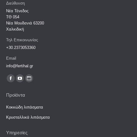
Διεύθυνση
Νέα Τένεδος
ΤΘ 054
Νέα Μουδανιά 63200‎
Χαλκιδική
Τηλ Επικοινωνίας
+30.2373053360
Email
info@fertihal.gr
Find us on:
Facebook
YouTube
Website
page
page
page
Προϊόντα
opens
opens
opens
in
in
in
Κοκκώδη λιπάσματα
new
new
new
Κρυσταλλικά λιπάσματα
window
window
window
Υπηρεσίες