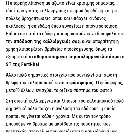
Η επαρκής λίπανση με άζωτο είναι κρίσιμης σημασίας,
ιδιαίτερα για τις καλλιέργειες σε αμμώδη εδάφη και με
πολλές βροχοπτώσεις, όπου και υπάρχει κίνδυνος
έκπλυσης, ή σε εδάφη όπου ευνοείται η απονιτροποίηση.
Ειδικά σε αυτά τα εδάφη, και προκειμένου να διασφαλίσετε
την
απόδοση της καλλιέργειάς σας
, είναι απαραίτητη η
χρήση λιπασμάτων βραδείας αποδέσμευσης, όπως τα
εξαιρετικά
σταθεροποιημένα περικαλυμμένα λιπάσματα
ST της Ferti-hal
.
Άλλο πολύ σημαντικό στοιχείο που συντελεί στη σωστή
θρέψη του καλαμποκιού είναι ο
φώσφορος
. Ο φώσφορος,
μεταξύ άλλων, ενισχύει το ριζικό σύστημα του φυτού.
Στη σωστή καλλιέργεια και λίπανση του καλαμποκιού πολύ
σημαντικό ρόλο παίζει η ανάλυση του εδάφους, η οποία
πρέπει να γίνεται κάθε 4 χρόνια. Με αυτόν τον τρόπο
μπορούμε να βρούμε με ακρίβεια τις ποσότητες των
θρεπτικών στοιχείων που χρειάζεται η καλλιέργειά μας.