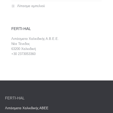
Λίπασμα αμπελιού
FERTI-HAL
Λιπάσματα Χαλκιδικής Α.Β.Ε.Ε.
Νέα Τένεδος
63200 Χαλκιδική
+30 2373053360
FERTI-HAL
Λιπάσματα Χαλκιδικής ΑΒΕΕ