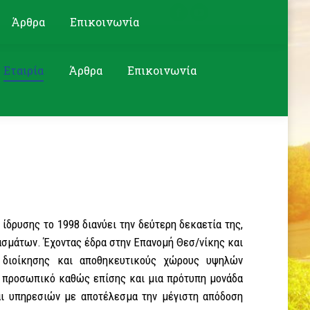
Search:
Αναζήτηση
Facebook
YouTube
Άρθρα
Επικοινωνία
page
page
opens
opens
Εταιρία
Άρθρα
Επικοινωνία
in
in
new
new
window
window
ίδρυσης το 1998 διανύει την δεύτερη δεκαετία της,
ασμάτων. Έχοντας έδρα στην Επανομή Θεσ/νίκης και
α διοίκησης και αποθηκευτικούς χώρους υψηλών
ο προσωπικό καθώς επίσης και μια πρότυπη μονάδα
ι υπηρεσιών με αποτέλεσμα την μέγιστη απόδοση