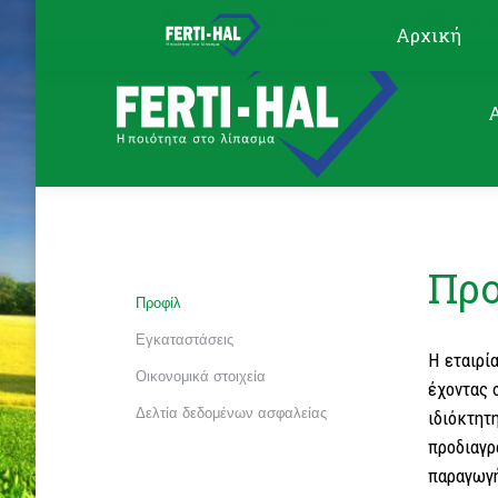
+30.23730 53360
info@fertiha
Αρχική
Προ
Προφίλ
Εγκαταστάσεις
Η εταιρί
Οικονομικά στοιχεία
έχοντας 
Δελτία δεδομένων ασφαλείας
ιδιόκτη
προδιαγρ
παραγωγή