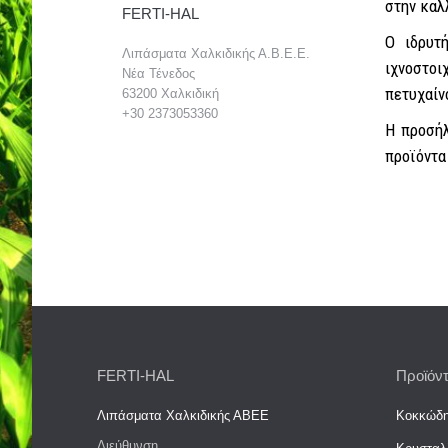
στην καλ
FERTI-HAL
Ο ιδρυτ
Λιπάσματα Χαλκιδικής Α.Β.Ε.Ε.
ιχνοστοι
Νέα Τένεδος
πετυχαίν
63200 Χαλκιδική
+30 2373053360
Η προσήλ
προϊόντα
FERTI-HAL
Προϊόν
Λιπάσματα Χαλκιδικής ΑΒΕΕ
Κοκκώδη
Διεύθυνση