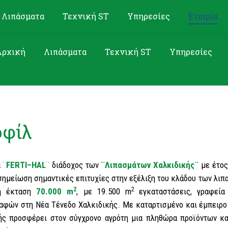
l.gr
Λιπάσματα
Τεχνική ST
Υπηρεσίες
Εταιρία
Αρχική
Λιπάσματα
Τεχνική ST
Υπηρεσίες
φίλ
α
¨
FERTI
–
HAL
¨
διάδοχος των
¨Λιπασμάτων Χαλκιδικής¨
με έτος 
σημείωση σημαντικές επιτυχίες στην εξέλιξη του κλάδου των λιπ
2
2
τη έκταση
70.000
m
, με 19.500
m
εγκαταστάσεις, γραφεί
αφών στη Νέα Τένεδο Χαλκιδικής. Με καταρτισμένο και έμπειρ
ς προσφέρει στον σύγχρονο αγρότη μια πληθώρα προϊόντων κα