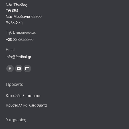
Νέα Τένεδος
ΤΘ 054
Νέα Μουδανιά 63200‎
Χαλκιδική
Τηλ Επικοινωνίας
+30.2373053360
Email
info@fertihal.gr
Find us on:
Facebook
YouTube
Website
page
page
page
Προϊόντα
opens
opens
opens
in
in
in
Κοκκώδη λιπάσματα
new
new
new
Κρυσταλλικά λιπάσματα
window
window
window
Υπηρεσίες