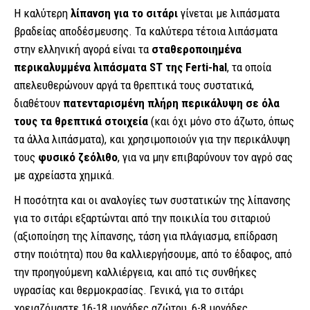
Η καλύτερη
λίπανση για το σιτάρι
γίνεται με λιπάσματα
βραδείας αποδέσμευσης. Τα καλύτερα τέτοια λιπάσματα
στην ελληνική αγορά είναι τα
σταθεροποιημένα
περικαλυμμένα λιπάσματα ST της Ferti-hal
, τα οποία
απελευθερώνουν αργά τα θρεπτικά τους συστατικά,
διαθέτουν
πατενταρισμένη πλήρη περικάλυψη σε όλα
τους τα θρεπτικά στοιχεία
(και όχι μόνο στο άζωτο, όπως
τα άλλα λιπάσματα), και χρησιμοποιούν για την περικάλυψη
τους
φυσικό ζεόλιθο
, για να μην επιβαρύνουν τον αγρό σας
με αχρείαστα χημικά.
Η ποσότητα και οι αναλογίες των συστατικών της λίπανσης
για το σιτάρι εξαρτώνται από την ποικιλία του σιταριού
(αξιοποίηση της λίπανσης, τάση για πλάγιασμα, επίδραση
στην ποιότητα) που θα καλλιεργήσουμε, από το έδαφος, από
την προηγούμενη καλλιέργεια, και από τις συνθήκες
υγρασίας και θερμοκρασίας. Γενικά, για το σιτάρι
χρειαζόμαστε 16-18 μονάδες αζώτου, 6-8 μονάδες