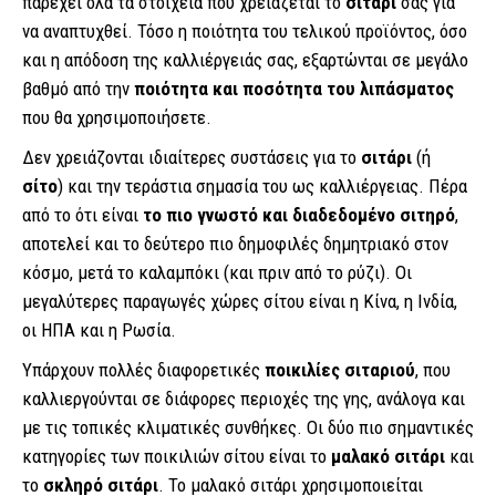
παρέχει όλα τα στοιχεία που χρειάζεται το
σιτάρι
σας για
να αναπτυχθεί. Τόσο η ποιότητα του τελικού προϊόντος, όσο
και η απόδοση της καλλιέργειάς σας, εξαρτώνται σε μεγάλο
βαθμό από την
ποιότητα και ποσότητα του λιπάσματος
που θα χρησιμοποιήσετε.
Δεν χρειάζονται ιδιαίτερες συστάσεις για το
σιτάρι
(ή
σίτο
) και την τεράστια σημασία του ως καλλιέργειας. Πέρα
από το ότι είναι
το πιο γνωστό και διαδεδομένο σιτηρό
,
αποτελεί και το δεύτερο πιο δημοφιλές δημητριακό στον
κόσμο, μετά το καλαμπόκι (και πριν από το ρύζι). Οι
μεγαλύτερες παραγωγές χώρες σίτου είναι η Κίνα, η Ινδία,
οι ΗΠΑ και η Ρωσία.
Υπάρχουν πολλές διαφορετικές
ποικιλίες σιταριού
, που
καλλιεργούνται σε διάφορες περιοχές της γης, ανάλογα και
με τις τοπικές κλιματικές συνθήκες. Οι δύο πιο σημαντικές
κατηγορίες των ποικιλιών σίτου είναι το
μαλακό σιτάρι
και
το
σκληρό σιτάρι
. Το μαλακό σιτάρι χρησιμοποιείται