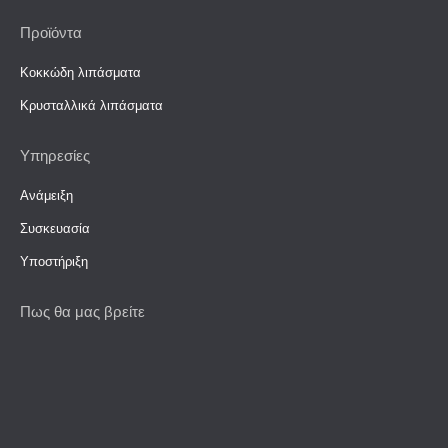
page
page
page
Προϊόντα
opens
opens
opens
in
in
in
Κοκκώδη λιπάσματα
new
new
new
Κρυσταλλικά λιπάσματα
window
window
window
Υπηρεσίες
Ανάμειξη
Συσκευασία
Υποστήριξη
Πως θα μας βρείτε