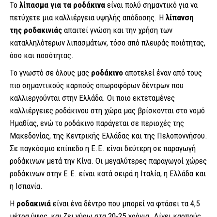
Το
λίπασμα για τα ροδάκινα
είναι πολύ σημαντικό για να
πετύχετε μια καλλιέργεια υψηλής απόδοσης. Η
λίπανση
της ροδακινιάς
απαιτεί γνώση και την χρήση των
καταλληλότερων λιπασμάτων, τόσο από πλευράς ποιότητας,
όσο και ποσότητας.
Το γνωστό σε όλους μας
ροδάκινο
αποτελεί έναν από τους
πιο σημαντικούς καρπούς οπωροφόρων δέντρων που
καλλιεργούνται στην Ελλάδα. Οι ποιο εκτεταμένες
καλλιέργειες ροδάκινου στη χώρα μας βρίσκονται στο νομό
Ημαθίας, ενώ το ροδάκινο παράγεται σε περιοχές της
Μακεδονίας, της Κεντρικής Ελλάδας και της Πελοποννήσου.
Σε παγκόσμιο επίπεδο η Ε.Ε. είναι δεύτερη σε παραγωγή
ροδάκινων μετά την Κίνα. Οι μεγαλύτερες παραγωγοί χώρες
ροδάκινων στην Ε.Ε. είναι κατά σειρά η Ιταλία, η Ελλάδα και
η Ισπανία.
Η
ροδακινιά
είναι ένα δέντρο που μπορεί να φτάσει τα 4,5
μέτρα ύψος, και ζει γύρω στα 20-25 χρόνια. Δίνει καρπούς