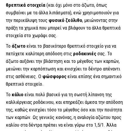
θρεπτικά στοιχεία
(και όχι μόνο στο άζωτο, όπως
συμβαίνει με τα άλλα λιπάσματα), ενώ χρησιμοποιούν για
την περικάλυψη τους
φυσικό ζεόλιθο
, μειώνοντας στην
πράξη τα χημικά που μπορεί να βλάψουν τα άλλα θρεπτικά
στοιχεία στο χωράφι σας.
Το
άζωτο
είναι το βασικότερο θρεπτικό στοιχείο για να
πετύχετε καλύτερη απόδοση στις
ροδακινιές
σας. Το
άζωτο αυξάνει την βλάστηση και το μέγεθος των καρπών,
μειώνει την καρπόπτωση και ενισχύει το δέντρο απέναντι
στις ασθένειες. Ο
φώσφορος
είναι επίσης ένα σημαντικό
θρεπτικό στοιχείο.
Το
κάλιο
είναι πολύ βασικό για τη σωστή λίπανση της
καλλιέργειας ροδάκινου, και επηρεάζει άμεσα την απόδοση
της, καθώς ενισχύει τόσο το μέγεθος όσο και την ποιότητα
των καρπών. Ως γενικός κανόνας, η αναλογία αζώτου προς
καλίου στα δέντρα πρέπει να είναι γύρω στο 1,5/1. Άλλα