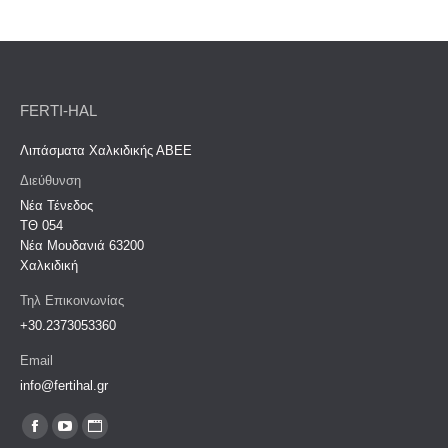
FERTI-HAL
Λιπάσματα Χαλκιδικής ΑΒΕΕ
Διεύθυνση
Νέα Τένεδος
ΤΘ 054
Νέα Μουδανιά 63200‎
Χαλκιδική
Τηλ Επικοινωνίας
+30.2373053360
Email
info@fertihal.gr
Find us on:
Facebook
YouTube
Website