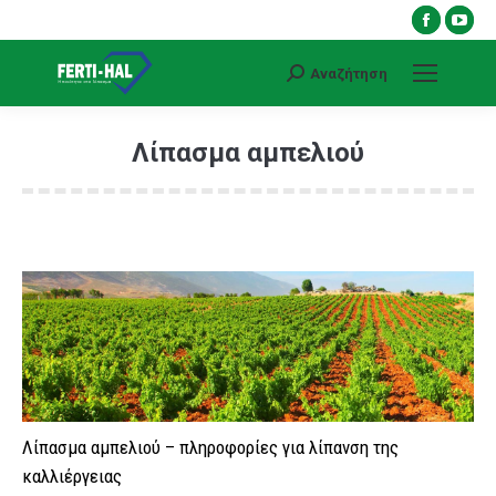
Faceboo
You
page
pag
Αναζήτηση
opens
ope
Search:
in
in
new
ne
Λίπασμα αμπελιού
window
win
You are here:
Λίπασμα αμπελιού – πληροφορίες για λίπανση της
καλλιέργειας